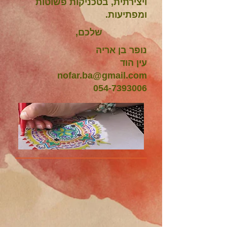
ויצירתית, בטכניקות פשוטות
ומפתיעות.
שלכם,
נופר בן אריה
עין הוד
nofar.ba@gmail.com
054-7393006